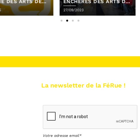
TS DE
ENCHÈRES DES ARTS DE
AVEC LE
LA RUE
RUE
27/09/2023
02/10/2021
La newsletter de la FéRue !
Votre adresse email*