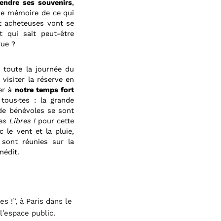
endre ses souvenirs
,
de mémoire de ce qui
et acheteuses vont se
t qui sait peut-être
rue ?
e
toute la journée du
visiter la réserve en
ter à
notre temps fort
tous·tes : la grande
de bénévoles se sont
es Libres !
pour cette
le vent et la pluie,
sont réunies sur la
nédit.
 !”, à Paris dans le
l’espace public.