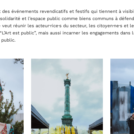
 des événements revendicatifs et festifs qui tiennent à visibil
solidarité et l’espace public comme biens communs à défend
eut réunir les acteur·rice·s du secteur, les citoyen·ne·s et le
“L’Art est public”, mais aussi incarner les engagements dans 
 public.