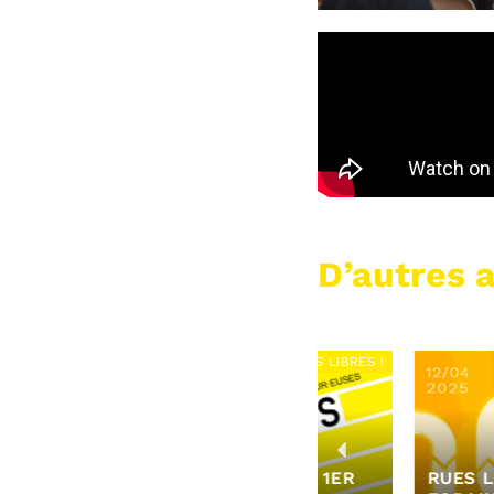
D’autres a
RUES LIBRES !
R
ÉDITION 2026 – LE 1ER
RUES LIBRES ! L