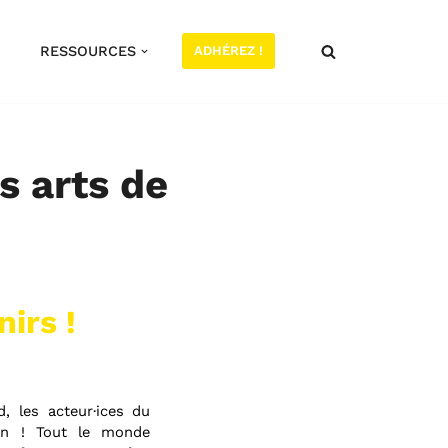
RESSOURCES
ADHÉREZ !
s arts de
irs !
, les acteur·ices du
in ! Tout le monde