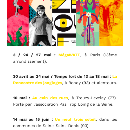
3 / 24 / 27 mai :
MégaWATT
, à Paris (13ème
arrondissement).
30 avril au 24 mai / Temps fort du 13 au 18 mai :
La
Rencontre des jonglages
, à Bondy (93) et alentours
.
10 mai :
Au coin des rues
, à Treuzy-Levelay (77).
Porté par l’association Pas Trop Loing de la Seine.
14 mai au 15 juin :
Un neuf trois soleil
, dans les
communes de Seine-Saint-Denis (93).