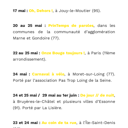
17 mai :
Oh, Dehors !
, à Jouy-le-Moutier (95).
20 au 25 mai :
PrinTemps de paroles
, dans les
communes de la communauté d’agglomération
Marne et Gondoire (77).
22 au 25 mai :
Onze Bouge toujours !
, à Paris (11ème
arrondissement).
24 mai :
Carnaval à vélo
, à Moret-sur-Loing (77).
Porté par l’association Pas Trop Loing de la Seine.
24 et 25 mai / 29 mai au 1er juin :
De jour // de nuit
,
à Bruyères-le-Châtel et plusieurs villes d’Essonne
(91). Porté par La Lisière.
23 et 24 mai :
Au coin de ta rue
, à l’Île-Saint-Denis