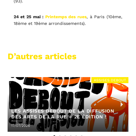
(93).
24 et 25 mai :
Printemps des rues
, à Paris (10ème,
18ème et 19ème arrondissements).
D’autres articles
ASSISES DEBOUT
OUT DE LA DIFFUSION
ÉGALITÉ DES GENRES
UE – 2E ÉDITION !
CHIFFRES 2024/2025
16/07/2026