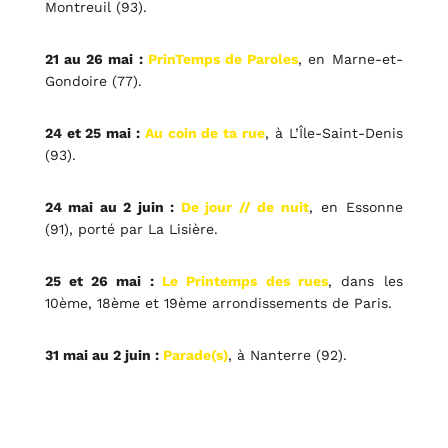
Montreuil (93).
21 au 26 mai :
PrinTemps de Paroles
, en Marne-et-
Gondoire (77).
24 et 25 mai :
Au coin de ta rue
, à L’Île-Saint-Denis
(93).
24 mai au 2 juin :
De jour // de nuit
, en Essonne
(91), porté par La Lisière.
25 et 26 mai :
Le Printemps des rues
, dans les
10ème, 18ème et 19ème arrondissements de Paris.
31 mai au 2 juin :
Parade(s)
, à Nanterre (92).