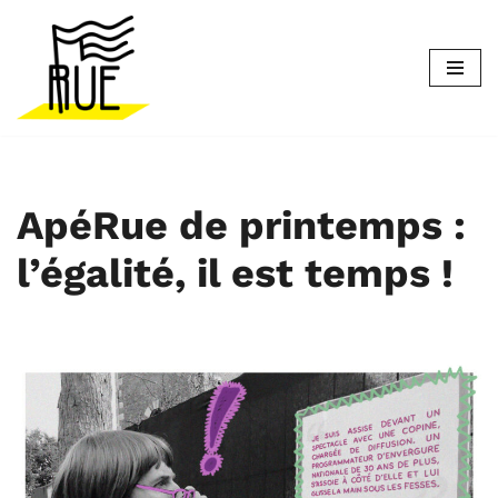
Aller
au
contenu
ApéRue de printemps :
l’égalité, il est temps !